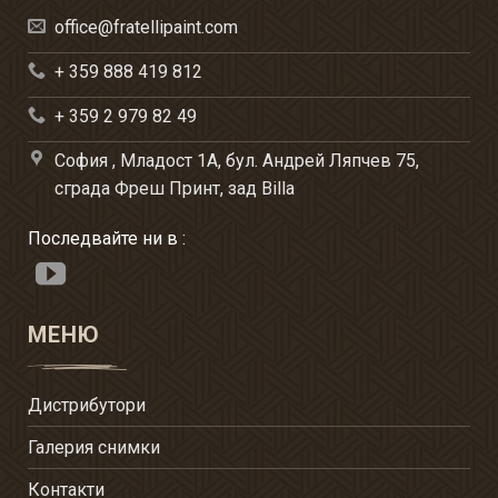
office@fratellipaint.com
+ 359 888 419 812
+ 359 2 979 82 49
София , Младост 1А, бул. Андрей Ляпчев 75,
сграда Фреш Принт, зад Billa
Последвайте ни в :
МЕНЮ
Дистрибутори
Галерия снимки
Контакти