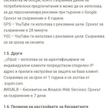
бисквитка на Google, която съхранява данни за
потребителски предпочитания и може да се използва,
за да персонализира реклами при търсене с Google.
Срокът за съхранение е 4 години.
GPS – YouTube ги използва с рекламни цели. Срокът за
съхранение е 28 минути.
YSC – YouTube ги използва с рекламни цели. Съхранява
се за срока на сесията.
1.5. Други
_cfduid – използва се за идентифициране на
индивидуални клиенти посредством споделен IP
адрес и прилага настройки за защита на база клиент.
Съхранява се за срок от 1 година и се хоства от
.zopim.com.
AWSALB – бисквитка на Amazon Web Services. Срокът
за съхранение е 7 дена.
1.6. Промени на настройките за бисквитките