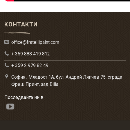
КОНТАКТИ
office@fratellipaint.com
+ 359 888 419 812
+ 359 2 979 82 49
София , Младост 1А, бул. Андрей Ляпчев 75, сграда
Фреш Принт, зад Billa
Последвайте ни в :