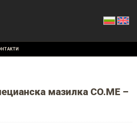
ОНТАКТИ
нецианска мазилка CO.ME –