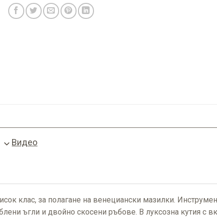
Видео
сок клас, за полагане на венециански мазилки. Инструмен
лени ъгли и двойно скосени ръбове. В луксозна кутия с в