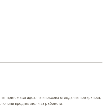
тът притежава идеална иноксова огледална повърхност,
ключени предпазители за ръбовете.