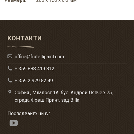
Размери:
280 x 120 x 0,6 мм
КОНТАКТИ
office@fratellipaint.com
+ 359 888 419 812
+ 359 2 979 82 49
София , Младост 1А, бул. Андрей Ляпчев 75,
сграда Фреш Принт, зад Billa
Последвайте ни в :