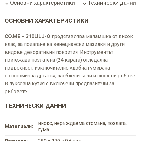
Основни характеристики
Технически данни
ОСНОВНИ ХАРАКТЕРИСТИКИ
CO.ME – 310LILU-O
представлява маламшка от висок
клас, за полагане на венециански мазилки и други
видове декоративни покрития. Инструментът
притежава позлатена (24 карата) огледална
повърхност, изключително удобна гумирана
ергономична дръжка, заоблени ъгли и скосени ръбове.
В луксозна кутия с включени предпазители за
ръбовете.
ТЕХНИЧЕСКИ ДАННИ
инокс, неръждаема стомана, позлата,
Мателиали:
гума